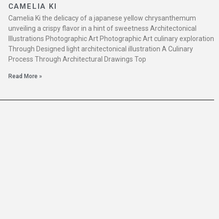
CAMELIA KI
Camelia Ki the delicacy of a japanese yellow chrysanthemum
unveiling a crispy flavor in a hint of sweetness Architectonical
Illustrations Photographic Art Photographic Art culinary exploration
Through Designed light architectonical illustration A Culinary
Process Through Architectural Drawings Top
Read More »