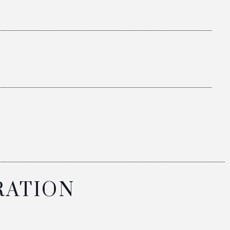
RATION