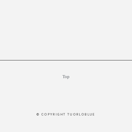
Top
© COPYRIGHT
TUORLOBLUE