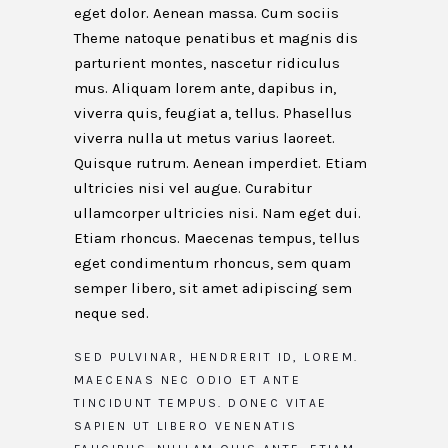
eget dolor. Aenean massa. Cum sociis
Theme natoque penatibus et magnis dis
parturient montes, nascetur ridiculus
mus. Aliquam lorem ante, dapibus in,
viverra quis, feugiat a, tellus. Phasellus
viverra nulla ut metus varius laoreet.
Quisque rutrum. Aenean imperdiet. Etiam
ultricies nisi vel augue. Curabitur
ullamcorper ultricies nisi. Nam eget dui.
Etiam rhoncus. Maecenas tempus, tellus
eget condimentum rhoncus, sem quam
semper libero, sit amet adipiscing sem
neque sed.
SED PULVINAR, HENDRERIT ID, LOREM.
MAECENAS NEC ODIO ET ANTE
TINCIDUNT TEMPUS. DONEC VITAE
SAPIEN UT LIBERO VENENATIS