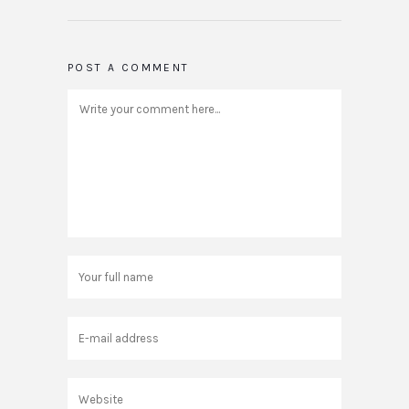
POST A COMMENT