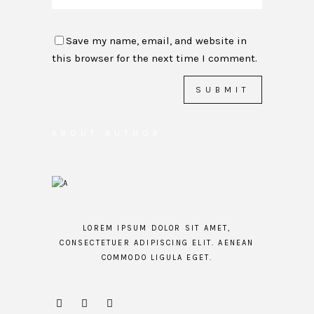
Save my name, email, and website in
this browser for the next time I comment.
ABOUT AUTHOR
LOREM IPSUM DOLOR SIT AMET,
CONSECTETUER ADIPISCING ELIT. AENEAN
COMMODO LIGULA EGET.