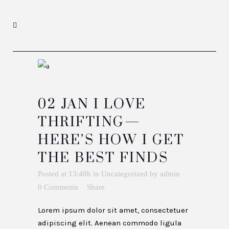
02 JAN
I LOVE
THRIFTING—
HERE’S HOW I GET
THE BEST FINDS
Posted at 13:48h
in
Uncategorized
by
admin
0 Comments
Share
Lorem ipsum dolor sit amet, consectetuer
adipiscing elit. Aenean commodo ligula